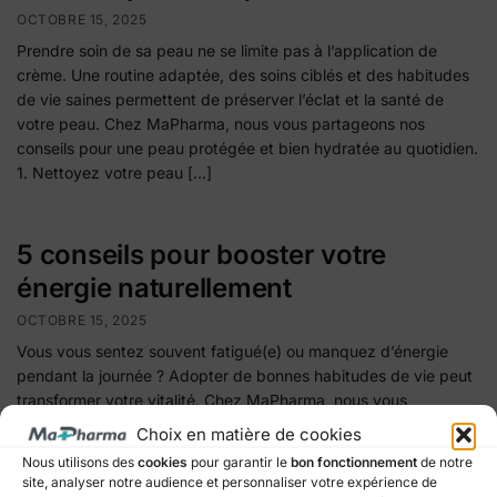
OCTOBRE 15, 2025
Prendre soin de sa peau ne se limite pas à l’application de
crème. Une routine adaptée, des soins ciblés et des habitudes
de vie saines permettent de préserver l’éclat et la santé de
votre peau. Chez MaPharma, nous vous partageons nos
conseils pour une peau protégée et bien hydratée au quotidien.
1. Nettoyez votre peau […]
5 conseils pour booster votre
énergie naturellement
OCTOBRE 15, 2025
Vous vous sentez souvent fatigué(e) ou manquez d’énergie
pendant la journée ? Adopter de bonnes habitudes de vie peut
transformer votre vitalité. Chez MaPharma, nous vous
partageons 5 conseils pratiques pour booster votre énergie
Choix en matière de cookies
naturellement, soutenir votre organisme et améliorer votre bien-
Nous utilisons des
cookies
pour garantir le
bon fonctionnement
de notre
être au quotidien. 5 conseils pour booster votre énergie
site, analyser notre audience et personnaliser votre expérience de