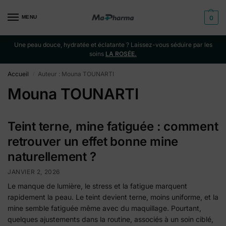
MENU
0
Une peau douce, hydratée et éclatante ? Laissez-vous séduire par les
soins
LA ROSÉE.
Accueil
Auteur : Mouna TOUNARTI
/
Mouna TOUNARTI
Teint terne, mine fatiguée : comment
retrouver un effet bonne mine
naturellement ?
JANVIER 2, 2026
Le manque de lumière, le stress et la fatigue marquent
rapidement la peau. Le teint devient terne, moins uniforme, et la
mine semble fatiguée même avec du maquillage. Pourtant,
quelques ajustements dans la routine, associés à un soin ciblé,