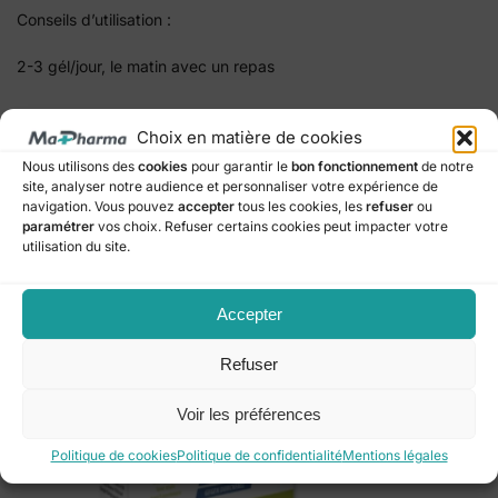
Conseils d’utilisation :
2-3 gél/jour, le matin avec un repas
Choix en matière de cookies
UGS :
4180063
Catégories :
Circulation et cholestérol
,
Digestion
,
Fonction
Nous utilisons des
cookies
pour garantir le
bon fonctionnement
de notre
rénale
,
Soutien hépatique Foie
site, analyser notre audience et personnaliser votre expérience de
navigation. Vous pouvez
accepter
tous les cookies, les
refuser
ou
paramétrer
vos choix. Refuser certains cookies peut impacter votre
Produits similaires
utilisation du site.
Accepter
Refuser
Voir les préférences
Politique de cookies
Politique de confidentialité
Mentions légales