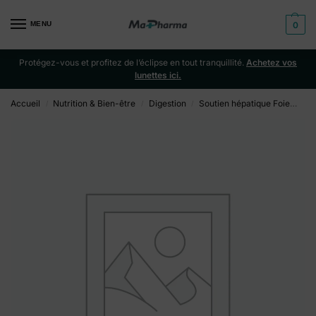
MENU
0
Protégez-vous et profitez de l’éclipse en tout tranquillité.
Achetez vos
lunettes ici.
Accueil
Nutrition & Bien-être
Digestion
Soutien hépatique Foie
26
/
/
/