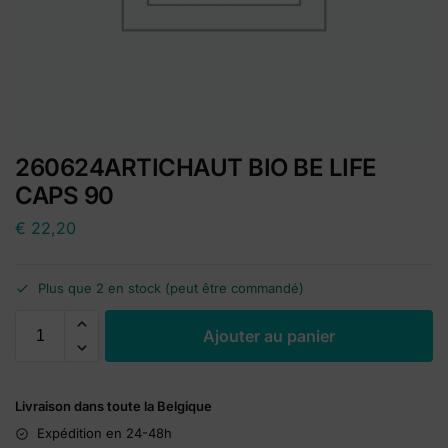
260624ARTICHAUT BIO BE LIFE
CAPS 90
€
22,20
Plus que 2 en stock (peut être commandé)
A
Ajouter au panier
l
t
e
Livraison dans toute la Belgique
r
n
Expédition en 24-48h