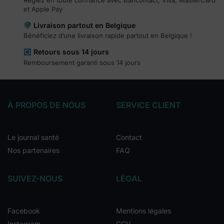
Réglez en toute confiance avec Bancontact, Visa, MasterCard
et Apple Pay
Livraison partout en Belgique
Bénéficiez d’une livraison rapide partout en Belgique !
Retours sous 14 jours
Remboursement garanti sous 14 jours
À PROPOS DE NOUS
SERVICE CLIENT
Le journal santé
Contact
Nos partenaires
FAQ
SUIVEZ-NOUS
LÉGAL
Facebook
Mentions légales
Instagram
CGV