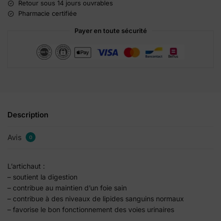
a
Retour sous 14 jours ouvrables
t
Pharmacie certifiée
i
Payer en toute sécurité
v
e
:
Description
Avis
0
L’artichaut :
– soutient la digestion
– contribue au maintien d’un foie sain
– contribue à des niveaux de lipides sanguins normaux
– favorise le bon fonctionnement des voies urinaires