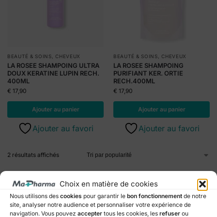
BEAUTÉ & SOINS
,
CHEVEUX
BEAUTÉ & SOINS
,
CHEVEUX
LA ROSEE SHAMPOING ULTRA
LA ROSEE SHAMPOING
DOUX KERATINE LUPIN RECH.
PURIFIANT KER. ORTIE
400ML
RECH.400ML
€
17,90
€
17,90
Ajouter au panier
Ajouter au panier
Ajouter au favori
Ajouter au favori
2 résultats affichés
Choix en matière de cookies
Nous utilisons des
cookies
pour garantir le
bon fonctionnement
de notre
Produits de santé authentiques et certifiés
site, analyser notre audience et personnaliser votre expérience de
Produits provenant exclusivement de laboratoires autorisés et
navigation. Vous pouvez
accepter
tous les cookies, les
refuser
ou