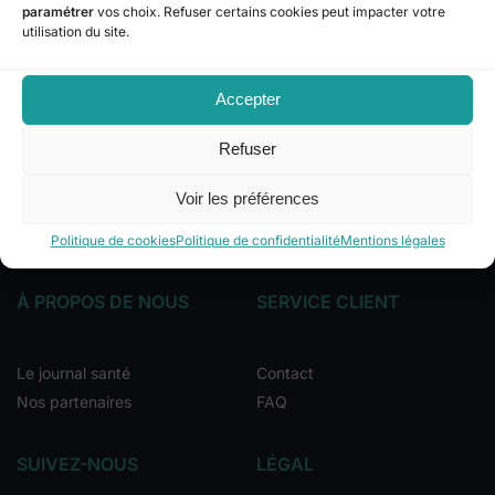
traçables
paramétrer
vos choix. Refuser certains cookies peut impacter votre
utilisation du site.
Paiement 100 % sécurisé
Réglez en toute confiance avec Bancontact, Visa, MasterCard
et Apple Pay
Accepter
Livraison partout en Belgique
Bénéficiez d’une livraison rapide partout en Belgique !
Refuser
Retours sous 14 jours
Voir les préférences
Remboursement garanti sous 14 jours
Politique de cookies
Politique de confidentialité
Mentions légales
À PROPOS DE NOUS
SERVICE CLIENT
Le journal santé
Contact
Nos partenaires
FAQ
SUIVEZ-NOUS
LÉGAL