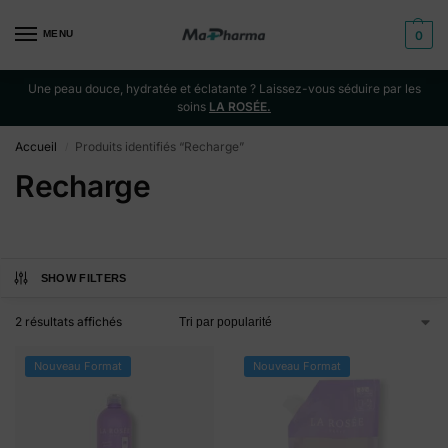
MENU
0
Une peau douce, hydratée et éclatante ? Laissez-vous séduire par les
soins
LA ROSÉE.
Accueil
Produits identifiés “Recharge”
/
Recharge
SHOW FILTERS
2 résultats affichés
Nouveau Format
Nouveau Format