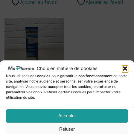
Ajouter au favori
Ajouter au favori
Choix en matière de cookies
Nous utilisons des
cookies
pour garantir le
bon fonctionnement
de notre
site, analyser notre audience et personnaliser votre expérience de
ÉQUIPEMENT DE SANTÉ
navigation. Vous pouvez
accepter
tous les cookies, les
refuser
ou
CLEARBLUE PLUS TEST
paramétrer
vos choix. Refuser certains cookies peut impacter votre
GROSSESSE 1
utilisation du site.
€
11,70
Ajouter au panier
Accepter
Ajouter au favori
Refuser