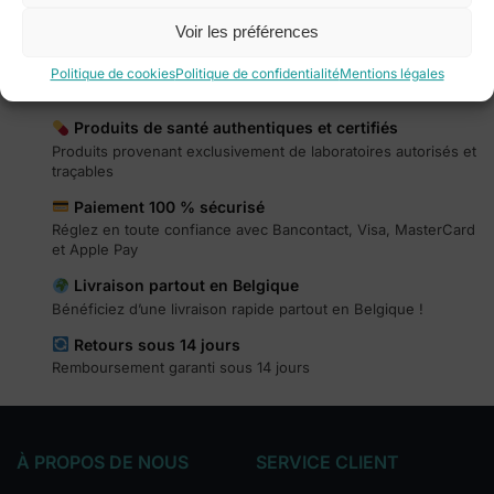
3 résultats affichés
Voir les préférences
Politique de cookies
Politique de confidentialité
Mentions légales
Produits de santé authentiques et certifiés
Produits provenant exclusivement de laboratoires autorisés et
traçables
Paiement 100 % sécurisé
Réglez en toute confiance avec Bancontact, Visa, MasterCard
et Apple Pay
Livraison partout en Belgique
Bénéficiez d’une livraison rapide partout en Belgique !
Retours sous 14 jours
Remboursement garanti sous 14 jours
À PROPOS DE NOUS
SERVICE CLIENT