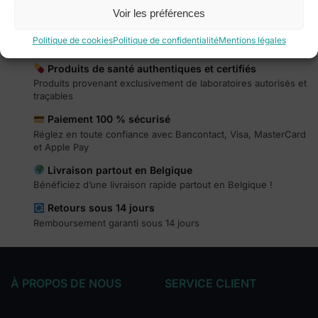
Voir les préférences
Politique de cookies
Politique de confidentialité
Mentions légales
Produits de santé authentiques et certifiés
Produits provenant exclusivement de laboratoires autorisés et
traçables
Paiement 100 % sécurisé
Réglez en toute confiance avec Bancontact, Visa, MasterCard
et Apple Pay
Livraison partout en Belgique
Bénéficiez d’une livraison rapide partout en Belgique !
Retours sous 14 jours
Remboursement garanti sous 14 jours
À PROPOS DE NOUS
SERVICE CLIENT