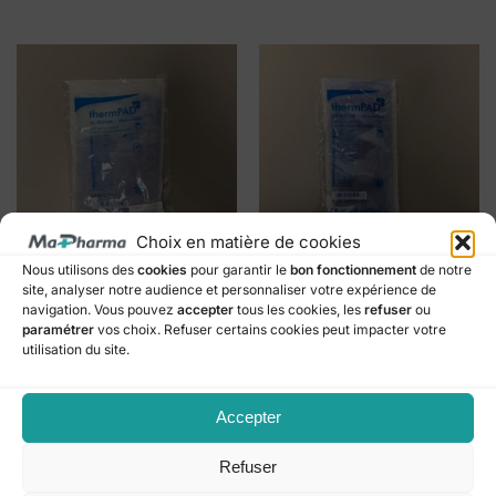
Choix en matière de cookies
Nous utilisons des
cookies
pour garantir le
bon fonctionnement
de notre
ÉQUIPEMENT DE SANTÉ
ÉQUIPEMENT DE SANTÉ
site, analyser notre audience et personnaliser votre expérience de
COMPRESSE 596/0444
COMPRESSE 596/0443
navigation. Vous pouvez
accepter
tous les cookies, les
refuser
ou
CHAUD/FROID 16X26 CM
CHAUD/FROID 12X29 CM
paramétrer
vos choix. Refuser certains cookies peut impacter votre
€
4,90
€
4,50
utilisation du site.
Ajouter au panier
Ajouter au panier
Accepter
Ajouter au favori
Ajouter au favori
Refuser
4 résultats affichés