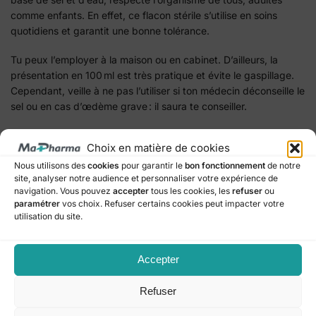
comme enfants. En effet, ce flacon stérile s’utilise en soins
quotidiens et garantit une bonne tolérance.
Tu peux l’employer à la maison ou en cabinet. D’ailleurs, la
présentation en 100 ml est très pratique et évite le gaspillage.
Cependant, veille à ne pas l’utiliser si ton médecin déconseille le
sel ou en cas d’œdème grave : il saura te conseiller.
Après utilisation, jette le flacon dans une poubelle spécialisée.
Choix en matière de cookies
Pour résumer, cette solution facilite de nombreux gestes de
Nous utilisons des
cookies
pour garantir le
bon fonctionnement
de notre
soins au quotidien et reste un produit fiable.
site, analyser notre audience et personnaliser votre expérience de
navigation. Vous pouvez
accepter
tous les cookies, les
refuser
ou
paramétrer
vos choix. Refuser certains cookies peut impacter votre
Catégorie :
Matériel medical
utilisation du site.
Marque :
BD
Accepter
Produits similaires
Refuser