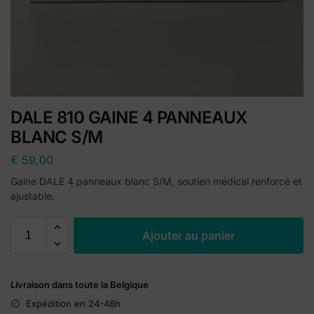
DALE 810 GAINE 4 PANNEAUX
BLANC S/M
€
59,00
Gaine DALE 4 panneaux blanc S/M, soutien médical renforcé et
ajustable.
A
Ajouter au panier
l
t
e
Livraison dans toute la Belgique
r
n
Expédition en 24-48h