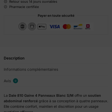
a
Retour sous 14 jours ouvrables
t
Pharmacie certifiée
i
Payer en toute sécurité
v
e
:
Description
Informations complémentaires
Avis
0
La
Dale 810 Gaine 4 Panneaux Blanc S/M
offre un
soutien
abdominal renforcé
grâce à sa conception à quatre panneaux.
Elle combine confort, maintien et discrétion pour un usage
quotidien efficace.