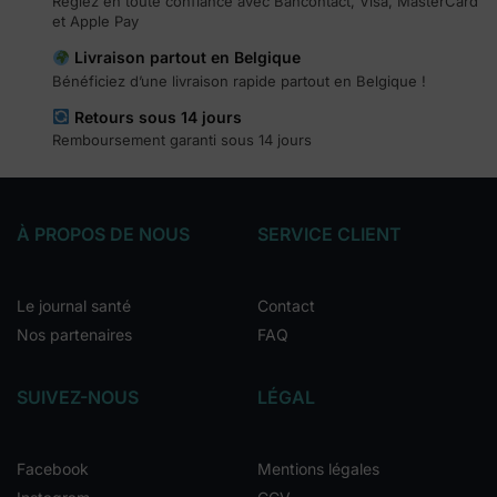
Réglez en toute confiance avec Bancontact, Visa, MasterCard
et Apple Pay
Livraison partout en Belgique
Bénéficiez d’une livraison rapide partout en Belgique !
Retours sous 14 jours
Remboursement garanti sous 14 jours
À PROPOS DE NOUS
SERVICE CLIENT
Le journal santé
Contact
Nos partenaires
FAQ
SUIVEZ-NOUS
LÉGAL
Facebook
Mentions légales