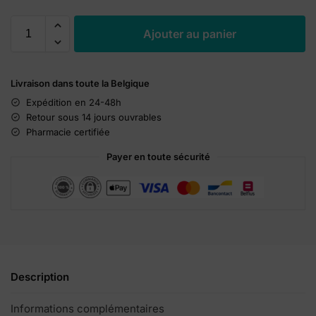
A
Ajouter au panier
l
t
e
Livraison dans toute la Belgique
r
n
Expédition en 24-48h
a
Retour sous 14 jours ouvrables
t
Pharmacie certifiée
i
Payer en toute sécurité
v
e
:
Description
Informations complémentaires