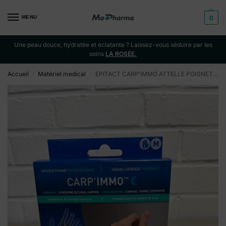
MENU
0
Une peau douce, hydratée et éclatante ? Laissez-vous séduire par les
soins
LA ROSÉE.
Accueil
Matériel medical
EPITACT CARP’IMMO ATTELLE POIGNET GAUCHE M
/
/