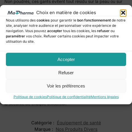
Non poudrés, ces gants évitent tout résidu sur la peau ou sur
les instruments et réduisent le risque d’irritation. Ils sont
Choix en matière de cookies
également adaptés à d’autres usages professionnels,
Nous utilisons des
cookies
pour garantir le
bon fonctionnement
de notre
notamment dans les
secteurs de l’esthétique, de la
site, analyser notre audience et personnaliser votre expérience de
restauration, du nettoyage ou de la préparation alimentaire
,
navigation. Vous pouvez
accepter
tous les cookies, les
refuser
ou
où hygiène et précision sont indispensables.
paramétrer
vos choix. Refuser certains cookies peut impacter votre
utilisation du site.
Chaque boîte contient des
gants nitrile non poudrés Maimed
de taille Small, testés et conformes aux normes de qualité
médicale. Alliant
sécurité, confort et fiabilité
, ils constituent
Accepter
une solution de protection efficace pour toutes les
manipulations sensibles, qu’elles soient médicales, techniques
Refuser
ou quotidiennes.
Voir les préférences
Les gants nitrile Maimed offrent un
équilibre parfait entre
résistance, souplesse et hygiène
, garantissant la sérénité et
Politique de cookies
Politique de confidentialité
Mentions légales
la sécurité de chaque utilisateur.
Catégorie :
Équipement de santé
Marque :
Nos Produits Divers