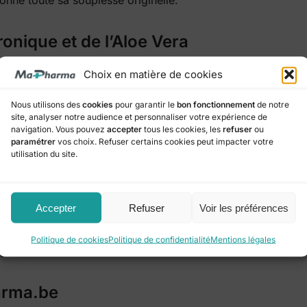
donne toute sa souplesse originelle.
ronique et de l’Aloe Vera
nergie d’actifs hautement performants :
Choix en matière de cookies
aut poids moléculaire, il forme un film protecteur à la surf
Nous utilisons des
cookies
pour garantir le
bon fonctionnement
de notre
ur repulper la peau de l’intérieur et stimuler la production 
site, analyser notre audience et personnaliser votre expérience de
navigation. Vous pouvez
accepter
tous les cookies, les
refuser
ou
néraux, il apaise, répare et hydrate intensément les peaux a
paramétrer
vos choix. Refuser certains cookies peut impacter votre
oxydant naturel qui protège la peau des agressions extérieure
utilisation du site.
ictive
Accepter
Refuser
Voir les préférences
 pur plaisir. Sa texture gel aqueuse, ultra-légère et non g
 Il ne laisse aucun film collant, ce qui permet d’appliquer
Politique de cookies
Politique de confidentialité
Mentions légales
près, sans attendre.
arma.be