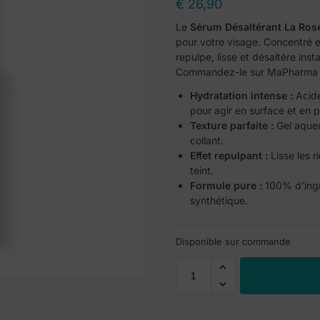
€
26,90
Le
Sérum Désaltérant La Ros
pour votre visage. Concentré en
repulpe, lisse et désaltère in
Commandez-le sur MaPharma pou
Hydratation intense :
Acide
pour agir en surface et en 
Texture parfaite :
Gel aqueux
collant.
Effet repulpant :
Lisse les r
teint.
Formule pure :
100% d’ingré
synthétique.
Disponible sur commande