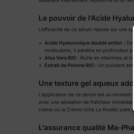
désaltère intensément l’épiderme et lui re
Le pouvoir de l’Acide Hyalu
L’efficacité de ce sérum repose sur une sy
Acide Hyaluronique double action :
De h
moléculaire, il pénètre en profondeur po
Aloe Vera BIO :
Riche en vitamines et mi
Extrait de Pomme BIO :
Un puissant anti
Une texture gel aqueux add
L’application de ce sérum est un moment de
avec une sensation de fraîcheur immédiate.
crème ou la Crème riche La Rosée) juste a
L’assurance qualité Ma-Ph