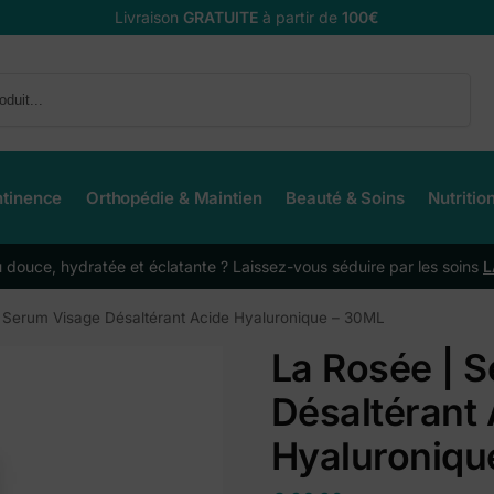
Livraison
GRATUITE
à partir de
100€
Recherche
ntinence
Orthopédie & Maintien
Beauté & Soins
Nutritio
douce, hydratée et éclatante ? Laissez-vous séduire par les soins
L
 Serum Visage Désaltérant Acide Hyaluronique – 30ML
La Rosée | 
Désaltérant 
Hyaluroniqu