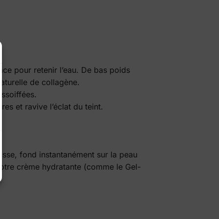
ace pour retenir l’eau. De bas poids
naturelle de collagène.
ssoiffées.
s et ravive l’éclat du teint.
rasse, fond instantanément sur la peau
 votre crème hydratante (comme le Gel-