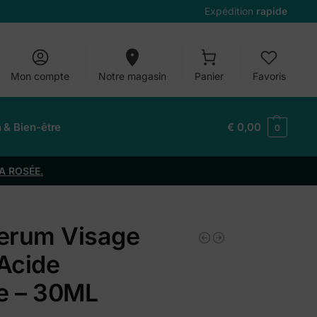
Expédition
rapide
Mon compte
Notre magasin
Panier
Favoris
n & Bien-être
€
0,00
0
A ROSÉE.
Serum Visage
Acide
e – 30ML