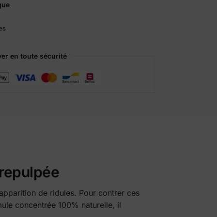
que
r
n
es
a
t
i
er en toute sécurité
v
e
:
 repulpée
’apparition de ridules. Pour contrer ces
ule concentrée 100% naturelle, il