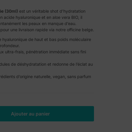
ée (30ml)
est un véritable shot d’hydratation
 acide hyaluronique et en aloe vera BIO, il
stantanément les peaux en manque d’eau.
r une livraison rapide via notre officine belge.
 hyaluronique de haut et bas poids moléculaire
profondeur.
 ultra-frais, pénétration immédiate sans fini
idules de déshydratation et redonne de l’éclat au
dients d’origine naturelle, vegan, sans parfum
A
Ajouter au panier
l
t
e