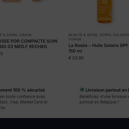
É & SOINS
,
VISAGE
BEAUTÉ & SOINS
,
CORPS
,
SOLAIRE
VISAGE
OSEE PDR COMPACTE SOIN
La Rosée – Huile Solaire SPF
BIO 03 MED.F RECH8G
150 ml
90
€
23,90
ement 100 % sécurisé
Livraison partout en
en toute confiance avec
Bénéficiez d’une livraison
act, Visa, MasterCard et
partout en Belgique !
Pay