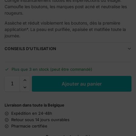
Corrige instantanément toutes les imperfections du visage.
Camoufle les boutons, les marques post acné et neutralise les
rougeurs.
Assèche et réduit visiblement les boutons, dès la première
application*. La peau est purifiée, apaisée et matifiée toute la
journée.
CONSEILS D'UTILISATION
Plus que 3 en stock (peut être commandé)
A
Ajouter au panier
l
t
e
Livraison dans toute la Belgique
r
n
Expédition en 24-48h
a
Retour sous 14 jours ouvrables
t
Pharmacie certifiée
i