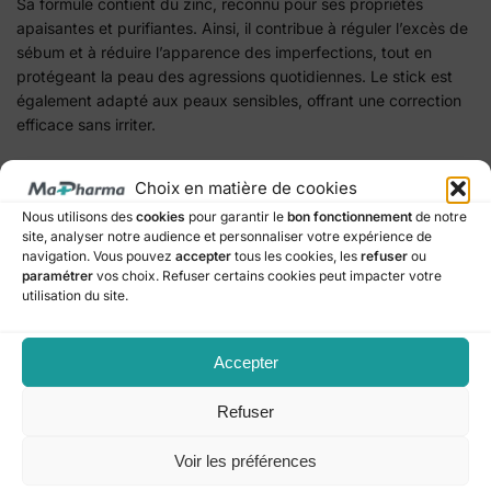
Sa formule contient du zinc, reconnu pour ses propriétés
apaisantes et purifiantes. Ainsi, il contribue à réguler l’excès de
sébum et à réduire l’apparence des imperfections, tout en
protégeant la peau des agressions quotidiennes. Le stick est
également adapté aux peaux sensibles, offrant une correction
efficace sans irriter.
Pratique et nomade, le stick correcteur est rechargeable, ce qui
Choix en matière de cookies
permet de réduire les déchets et de conserver votre produit
Nous utilisons des
cookies
pour garantir le
bon fonctionnement
de notre
préféré plus longtemps. De plus, sa petite taille le rend facile à
site, analyser notre audience et personnaliser votre expérience de
glisser dans une trousse ou un sac pour des retouches rapides
navigation. Vous pouvez
accepter
tous les cookies, les
refuser
ou
à tout moment de la journée.
paramétrer
vos choix. Refuser certains cookies peut impacter votre
utilisation du site.
L’application est simple : appliquez directement sur les zones à
corriger et estompez du bout des doigts ou avec un pinceau
pour un rendu homogène. Par conséquent, le teint apparaît
Accepter
immédiatement plus uniforme, frais et lumineux.
Refuser
En résumé, le LA ROSEE Stick Correcteur Teinte A/Imp.
Recharge Zinc 5,5 g combine couvrance, soin et praticité. Il
Voir les préférences
camoufle efficacement les imperfections tout en prenant soin