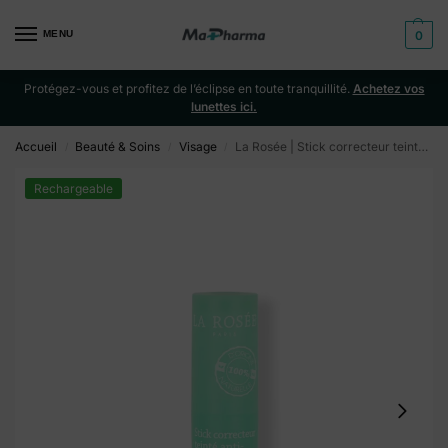
MENU
0
Protégez-vous et profitez de l’éclipse en toute tranquillité.
Achetez vos
lunettes ici.
Accueil
Beauté & Soins
Visage
La Rosée | Stick correcteur teinté anti-imperfections rechargeable
/
/
/
Rechargeable