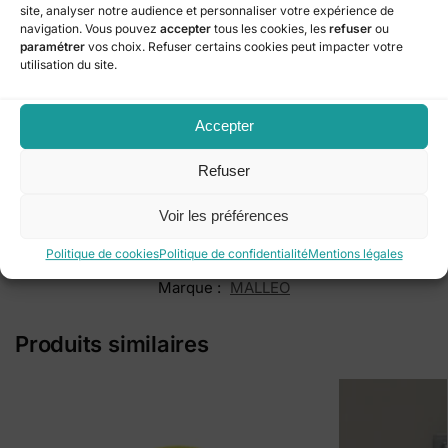
site, analyser notre audience et personnaliser votre expérience de
Cette orthèse combine parfaitement
stabilité, confort et
navigation. Vous pouvez
accepter
tous les cookies, les
refuser
ou
paramétrer
vos choix. Refuser certains cookies peut impacter votre
praticité
. Le système BOA protège l’articulation tout en restant
utilisation du site.
flexible selon les mouvements, tandis que le tissu doux et
respirant minimise les irritations pour un port agréable toute la
journée.
Accepter
En résumé, la
MALLEO Dynastab Cheville BOA Gris T3
est un
Refuser
choix sûr pour protéger la cheville, faciliter la rééducation et
permettre à l’utilisateur de rester actif en toute sécurité.
Voir les préférences
Politique de cookies
Politique de confidentialité
Mentions légales
Catégorie :
Matériel medical
Marque :
MALLEO
Produits similaires