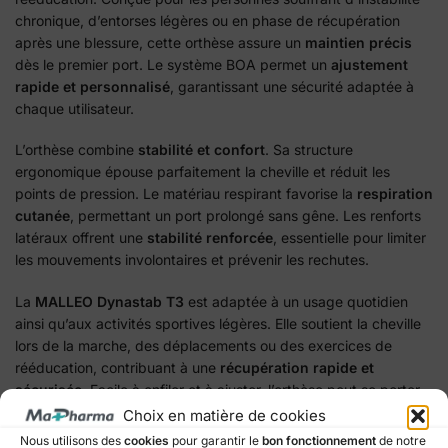
chronique, d’entorses légères ou en phase de récupération
après une blessure, cette orthèse assure un
maintien précis
dès le premier port. Le système BOA permet un
ajustement
rapide et personnalisé
, garantissant une sécurité adaptée à
chaque utilisateur.
L’orthèse combine
stabilité et confort
. Sa structure
ergonomique épouse parfaitement la cheville et réduit les
points de pression. Le matériau respirant favorise la
respiration
cutanée
, permettant un port prolongé sans gêne. Les renforts
latéraux offrent une
stabilité renforcée
, essentielle pour limiter
les mouvements involontaires et prévenir les rechutes.
La
MALLEO Dynastab T3
est adaptée à un usage quotidien
ainsi qu’aux activités sportives légères. Elle soutient la cheville
lors de la marche, des déplacements ou des exercices de
rééducation, contribuant à une
récupération rapide et
sécurisée
. Facile à enfiler et à ajuster, l’orthèse peut se porter
sous les vêtements ou dans des chaussures adaptées, offrant
Choix en matière de cookies
un
maintien discret mais efficace
.
Nous utilisons des
cookies
pour garantir le
bon fonctionnement
de notre