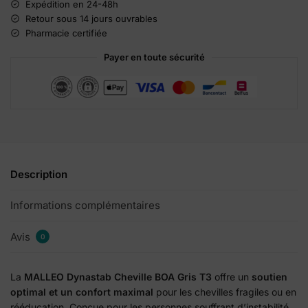
n
Expédition en 24-48h
a
Retour sous 14 jours ouvrables
t
Pharmacie certifiée
i
Payer en toute sécurité
v
e
:
Description
Informations complémentaires
Avis
0
La
MALLEO Dynastab Cheville BOA Gris T3
offre un
soutien
optimal et un confort maximal
pour les chevilles fragiles ou en
rééducation. Conçue pour les personnes souffrant d’instabilité