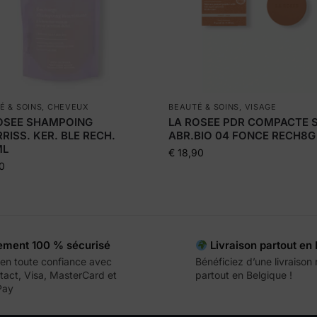
É & SOINS
,
CHEVEUX
BEAUTÉ & SOINS
,
VISAGE
OSEE SHAMPOING
LA ROSEE PDR COMPACTE 
RISS. KER. BLE RECH.
ABR.BIO 04 FONCE RECH8G
ML
€
18,90
0
ement 100 % sécurisé
Livraison partout en
en toute confiance avec
Bénéficiez d’une livraison
act, Visa, MasterCard et
partout en Belgique !
Pay