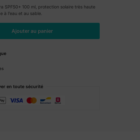
 SPF50+ 100 ml, protection solaire très haute
e à l’eau et au sable.
A
Ajouter au panier
l
t
e
que
r
n
es
a
t
i
er en toute sécurité
v
e
: