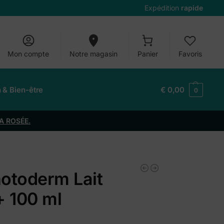
Expédition
rapide
Mon compte
Notre magasin
Panier
Favoris
n & Bien-être
€
0,00
0
A ROSÉE.
otoderm Lait
+ 100 ml