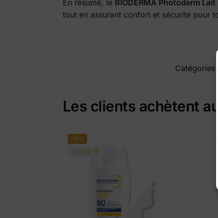
En résumé, le
BIODERMA Photoderm Lait 
tout en assurant confort et sécurité pour to
Catégories
Les clients achètent a
-10%
Solaire