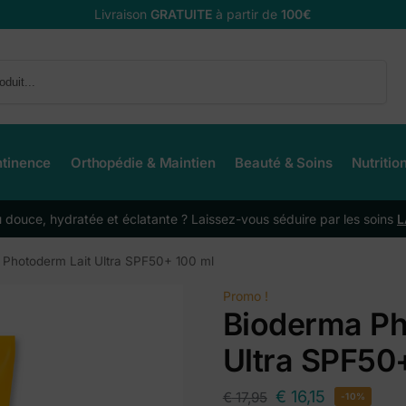
Livraison
GRATUITE
à partir de
100€
Recherche
ntinence
Orthopédie & Maintien
Beauté & Soins
Nutritio
douce, hydratée et éclatante ? Laissez-vous séduire par les soins
L
 Photoderm Lait Ultra SPF50+ 100 ml
Promo !
Bioderma Ph
Ultra SPF50
€
16,15
€
17,95
-10%