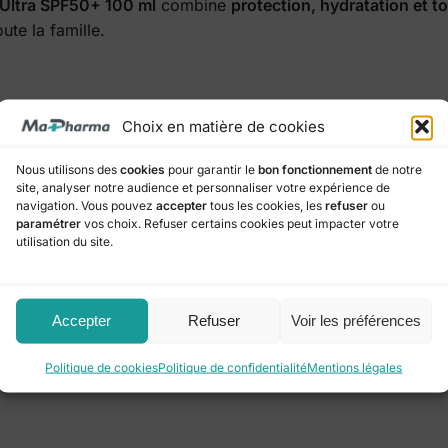
Ultra SPF50+ 100 ml
combine
protection, hydratation et t
ute la famille.
Choix en matière de cookies
 :
Beauté & Soins
,
Solaires
Étiquette :
Solaire
Marque :
Nous utilisons des
cookies
pour garantir le
bon fonctionnement
de notre
site, analyser notre audience et personnaliser votre expérience de
navigation. Vous pouvez
accepter
tous les cookies, les
refuser
ou
ussi
paramétrer
vos choix. Refuser certains cookies peut impacter votre
utilisation du site.
Accepter
Refuser
Voir les préférences
Politique de cookies
Politique de confidentialité
Mentions légales