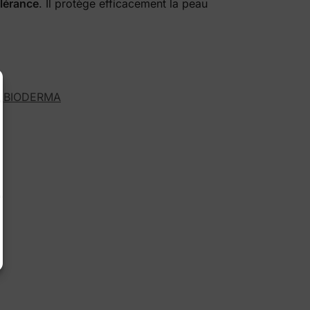
olérance
. Il protège efficacement la peau
BIODERMA