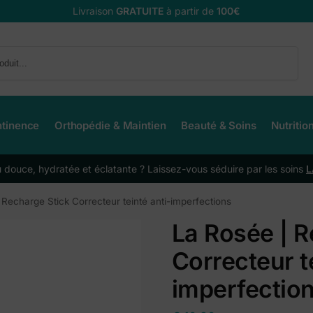
Livraison
GRATUITE
à partir de
100€
Recherche
ntinence
Orthopédie & Maintien
Beauté & Soins
Nutritio
douce, hydratée et éclatante ? Laissez-vous séduire par les soins
L
 Recharge Stick Correcteur teinté anti-imperfections
La Rosée | R
Correcteur t
imperfectio