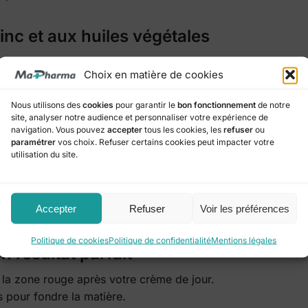
nc et aux huiles végétales
ui se contentent de masquer, ce stick agit à la source :
Choix en matière de cookies
bactériennes et cicatrisantes, il assèche l’imperfection et l
Nous utilisons des
cookies
pour garantir le
bon fonctionnement
de notre
t nourrissent la peau pour éviter les marques post-imperfect
site, analyser notre audience et personnaliser votre expérience de
e haute performance sans effet masque.
navigation. Vous pouvez
accepter
tous les cookies, les
refuser
ou
paramétrer
vos choix. Refuser certains cookies peut impacter votre
utilisation du site.
e ?
Rosée propose ce format
recharge de 5,5g
. Une fois votre 
Accepter
Refuser
Voir les préférences
elle recharge à l’intérieur. C’est 100% écologique et plus 
Politique de cookies
Politique de confidentialité
Mentions légales
n résultat parfait
 la zone rouge après votre crème de jour.
 pour fondre la matière.