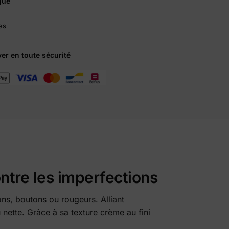
que
r
n
es
a
t
i
er en toute sécurité
v
e
:
ontre les imperfections
ons, boutons ou rougeurs. Alliant
 nette. Grâce à sa texture crème au fini