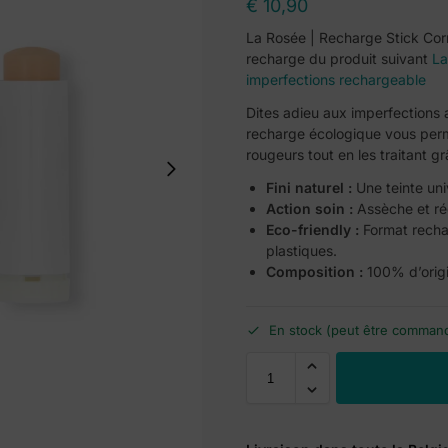
€
10,90
La Rosée | Recharge Stick Corr
recharge du produit suivant
La
imperfections rechargeable
Dites adieu aux imperfections 
recharge écologique vous per
rougeurs tout en les traitant g
Fini naturel :
Une teinte univ
Action soin :
Assèche et réd
Eco-friendly :
Format recha
plastiques.
Composition :
100% d’origin
En stock (peut être comman