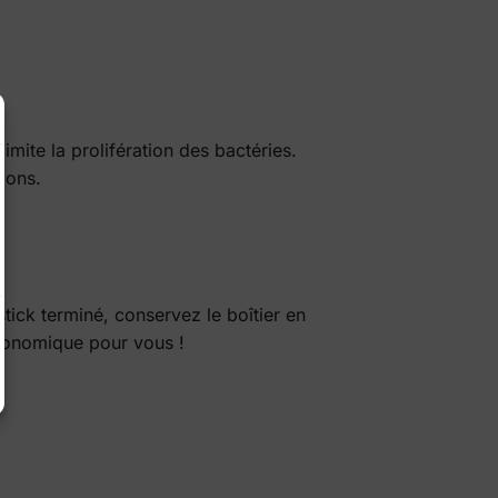
imite la prolifération des bactéries.
ions.
stick terminé, conservez le boîtier en
économique pour vous !