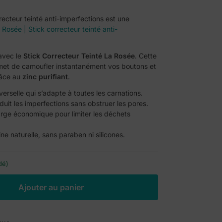
ecteur teinté anti-imperfections est une
 Rosée | Stick correcteur teinté anti-
avec le
Stick Correcteur Teinté La Rosée
. Cette
met de camoufler instantanément vos boutons et
râce au
zinc purifiant
.
erselle qui s’adapte à toutes les carnations.
uit les imperfections sans obstruer les pores.
rge économique pour limiter les déchets
e naturelle, sans paraben ni silicones.
dé)
A
Ajouter au panier
l
t
e