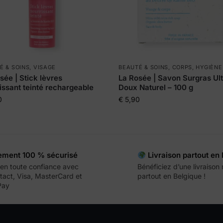
É & SOINS
,
VISAGE
BEAUTÉ & SOINS
,
CORPS
,
HYGIÈNE
sée | Stick lèvres
La Rosée | Savon Surgras Ul
issant teinté rechargeable
Doux Naturel – 100 g
0
€
5,90
ement 100 % sécurisé
Livraison partout en
en toute confiance avec
Bénéficiez d’une livraison
act, Visa, MasterCard et
partout en Belgique !
Pay