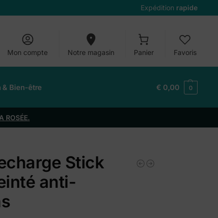
Expédition
rapide
Mon compte
Notre magasin
Panier
Favoris
n & Bien-être
€
0,00
0
A ROSÉE.
echarge Stick
einté anti-
ns