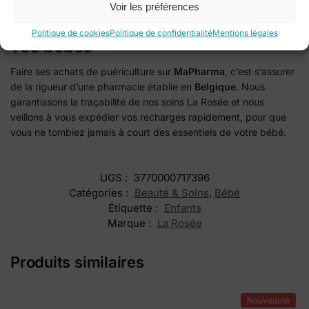
Voir les préférences
La garantie Ma-Pharma.be pour
Politique de cookies
Politique de confidentialité
Mentions légales
vos bébés
Faire ses achats de puériculture sur
MaPharma
, c’est s’assurer
de la rigueur d’une pharmacie établie en
Belgique
. Nous
garantissons la traçabilité de nos soins La Rosée et nous
veillons à vous expédier vos recharges rapidement, pour que
vous ne tombiez jamais à court des essentiels de votre bébé.
UGS :
3770000717396
Catégories :
Beauté & Soins
,
Bébé
Étiquette :
Enfants
Marque :
La Rosée
Produits similaires
Nouveauté