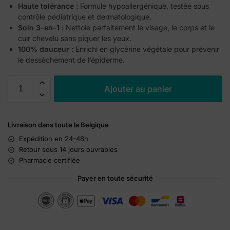
Haute tolérance :
Formule hypoallergénique, testée sous
contrôle pédiatrique et dermatologique.
Soin 3-en-1 :
Nettoie parfaitement le visage, le corps et le
cuir chevelu sans piquer les yeux.
100% douceur :
Enrichi en glycérine végétale pour prévenir
le dessèchement de l’épiderme.
A
Ajouter au panier
l
t
e
Livraison dans toute la Belgique
r
n
Expédition en 24-48h
a
Retour sous 14 jours ouvrables
t
Pharmacie certifiée
i
Payer en toute sécurité
v
e
: