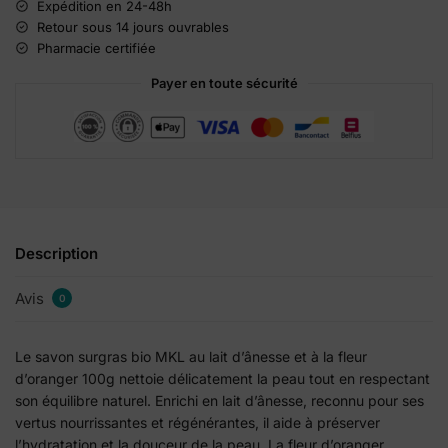
n
Expédition en 24-48h
a
Retour sous 14 jours ouvrables
t
Pharmacie certifiée
i
Payer en toute sécurité
v
e
:
Description
Avis
0
Le savon surgras bio MKL au lait d’ânesse et à la fleur
d’oranger 100g nettoie délicatement la peau tout en respectant
son équilibre naturel. Enrichi en lait d’ânesse, reconnu pour ses
vertus nourrissantes et régénérantes, il aide à préserver
l’hydratation et la douceur de la peau. La fleur d’oranger