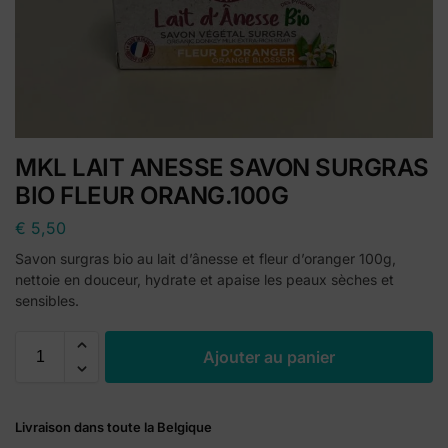
MKL LAIT ANESSE SAVON SURGRAS
BIO FLEUR ORANG.100G
€
5,50
Savon surgras bio au lait d’ânesse et fleur d’oranger 100g,
nettoie en douceur, hydrate et apaise les peaux sèches et
sensibles.
A
Ajouter au panier
l
t
e
Livraison dans toute la Belgique
r