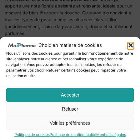
apporte une note florale apaisante et relaxante, idéale pour un
moment de bien-être sous la douche. Ce savon bio convient à
tous les types de peau, même les plus sensibles. Utilisé
quotidiennement, il laisse la peau souple, douce et subtilement
parfumée.
Choix en matière de cookies
Catégorie :
Beauté & Soins
Nous utilisons des
cookies
pour garantir le
bon fonctionnement
de notre
site, analyser notre audience et personnaliser votre expérience de
Marque :
MKL
navigation. Vous pouvez
accepter
tous les cookies, les
refuser
ou
paramétrer
vos choix. Refuser certains cookies peut impacter votre
utilisation du site.
Produits similaires
Accepter
Nouveau Format
Refuser
Voir les préférences
Politique de cookies
Politique de confidentialité
Mentions légales