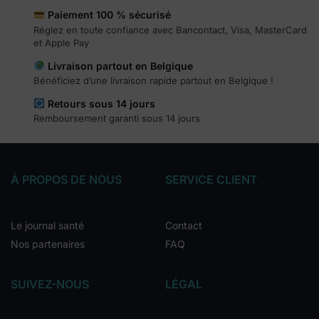
Paiement 100 % sécurisé
Réglez en toute confiance avec Bancontact, Visa, MasterCard
et Apple Pay
Livraison partout en Belgique
Bénéficiez d’une livraison rapide partout en Belgique !
Retours sous 14 jours
Remboursement garanti sous 14 jours
À PROPOS DE NOUS
SERVICE CLIENT
Le journal santé
Contact
Nos partenaires
FAQ
SUIVEZ-NOUS
LÉGAL