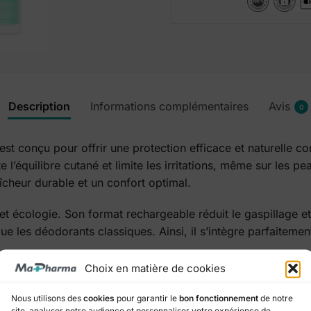
Description
Informations complémentaires
Avis
0
conçu pour offrir une protection efficace et naturelle con
l’équilibre cutané et limite les irritations, même sur les pe
îcheur durable et un confort optimal.
t écologie. Son format rechargeable réduit le gaspillage et 
e les déodorants classiques. Ainsi, il s’intègre parfaiteme
Choix en matière de cookies
rapidement, laissant la peau douce et agréable au toucher. 
sage quotidien, matin et soir. Sa formulation naturelle prés
Nous utilisons des
cookies
pour garantir le
bon fonctionnement
de notre
site, analyser notre audience et personnaliser votre expérience de