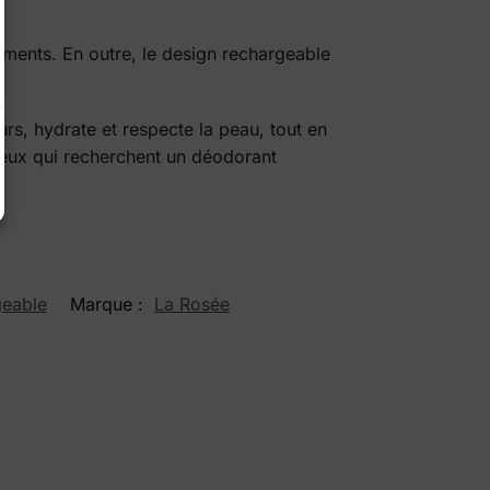
ements. En outre, le design rechargeable
, hydrate et respecte la peau, tout en
 ceux qui recherchent un déodorant
geable
Marque :
La Rosée