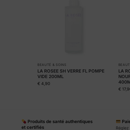
BEAUTÉ & SOINS
BEAUT
LA ROSEE SH VERRE FL POMPE
LA R
VIDE 200ML
NOUR
400
€
4,90
€
17,9
Produits de santé authentiques
Pai
et certifiés
Réglez 