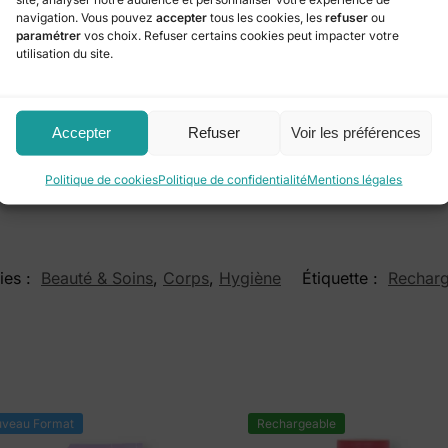
navigation. Vous pouvez
accepter
tous les cookies, les
refuser
ou
paramétrer
vos choix. Refuser certains cookies peut impacter votre
 transporter, idéal pour la maison, le bureau ou les déplac
utilisation du site.
renforçant l’aspect durable et économique du produit.
le 50ml protège efficacement contre les mauvaises odeurs
Accepter
Refuser
Voir les préférences
Par conséquent, il constitue un choix parfait pour celles et
ronnement au quotidien.
Politique de cookies
Politique de confidentialité
Mentions légales
ies :
Beauté & Soins
,
Corps
,
Hygiène
Étiquette :
Rechar
veau Format
Rechargeable