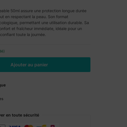
ble 50ml assure une protection longue durée
ut en respectant la peau. Son format
cologique, permettant une utilisation durable. Sa
onfort et fraîcheur immédiate, idéale pour un
confiant toute la journée.
dé)
A
Ajouter au panier
l
t
e
que
r
n
es
a
t
i
er en toute sécurité
v