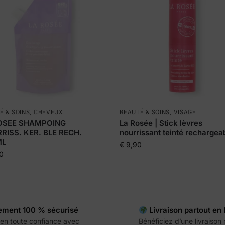
É & SOINS
,
CHEVEUX
BEAUTÉ & SOINS
,
VISAGE
OSEE SHAMPOING
La Rosée | Stick lèvres
RISS. KER. BLE RECH.
nourrissant teinté rechargea
ML
€
9,90
0
ement 100 % sécurisé
Livraison partout en
en toute confiance avec
Bénéficiez d’une livraison