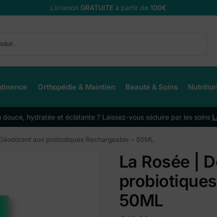
Livraison
GRATUITE
à partir de
100€
Recherche
ntinence
Orthopédie & Maintien
Beauté & Soins
Nutritio
douce, hydratée et éclatante ? Laissez-vous séduire par les soins
L
 Déodorant aux probiotiques Rechargeable – 50ML
La Rosée | 
probiotique
50ML