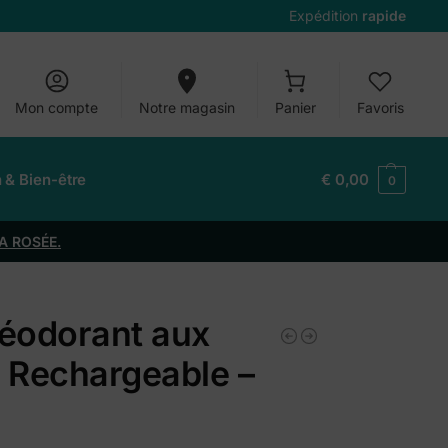
Expédition
rapide
Mon compte
Notre magasin
Panier
Favoris
n & Bien-être
€
0,00
0
A ROSÉE.
Déodorant aux
s Rechargeable –