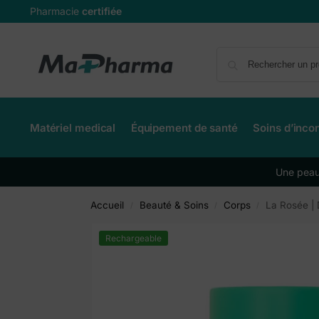
Pharmacie
certifiée
Matériel medical
Équipement de santé
Soins d’inco
Une peau 
Accueil
Beauté & Soins
Corps
La Rosée |
/
/
/
Rechargeable